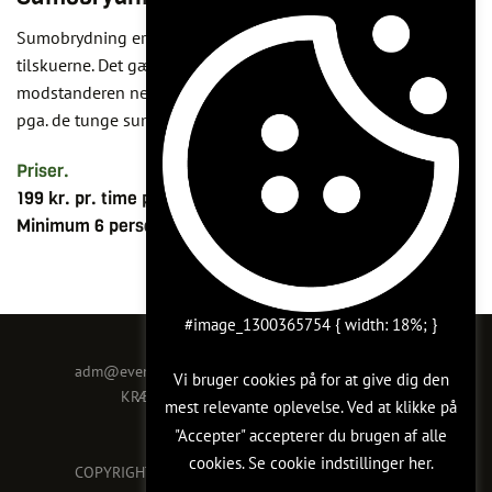
Sumobrydning er en morsom og sjov aktivitet for alle, også
tilskuerne. Det gælder om at bryde med hinanden og få
modstanderen ned at lægge. Det er en fysisk hård aktivitet
pga. de tunge sumodragter.
Priser.
199 kr. pr. time pr. person
Minimum 6 personer.
#image_1300365754 { width: 18%; }
KONTAKT OS
adm@event-ertebjerggaard.com
· +45 61 65 87 09
Vi bruger cookies på for at give dig den
KRÆNKERUPVEJ 14A, 4200 SLAGELSE
mest relevante oplevelse. Ved at klikke på
CVR: 25365968
"Accepter" accepterer du brugen af ​​alle
cookies. Se
cookie indstillinger
her.
COPYRIGHT 2026 © EVENTCAMP ERTEBJERGGAARD