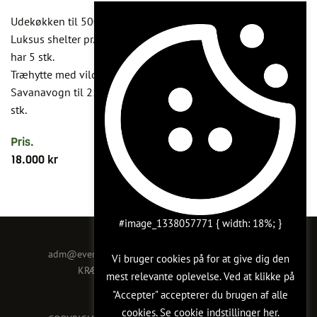
Udekøkken til 500 kr
Luksus shelter pr. stk 500 kr. Plads til 4-5 sovende gæster. Vi
har 5 stk.
Træhytte med vildsmarksbad 2500 kr. Plads til 4 personer.
Savanavogn til 2500 kr. Plads til 4 sovende gæster, vi har 4
stk.
Pris.
18.000 kr
#image_1338057771 { width: 18%; }
KONTAKT OS
adm@event-ertebjerggaard.com
· +45 61 65 87 09
Vi bruger cookies på for at give dig den
KRÆNKERUPVEJ 14A, 4200 SLAGELSE
mest relevante oplevelse. Ved at klikke på
CVR: 25365968
"Accepter" accepterer du brugen af ​​alle
cookies. Se
cookie indstillinger
her.